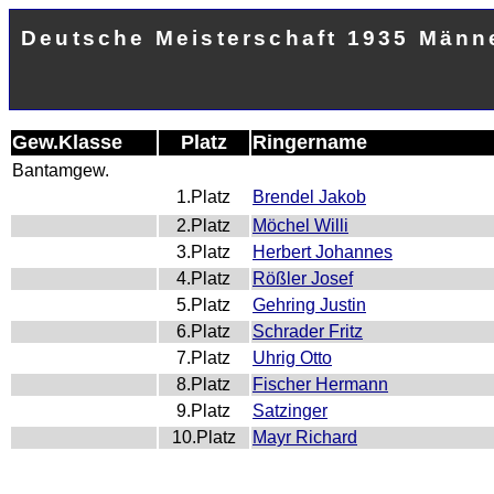
Deutsche Meisterschaft 1935 Männ
Gew.Klasse
Platz
Ringername
Bantamgew.
1.Platz
Brendel Jakob
2.Platz
Möchel Willi
3.Platz
Herbert Johannes
4.Platz
Rößler Josef
5.Platz
Gehring Justin
6.Platz
Schrader Fritz
7.Platz
Uhrig Otto
8.Platz
Fischer Hermann
9.Platz
Satzinger
10.Platz
Mayr Richard