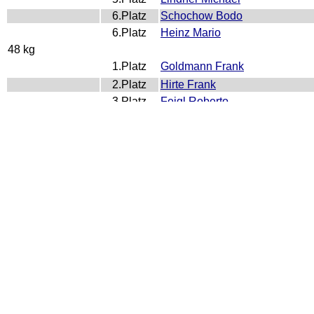
6.Platz
Schochow Bodo
6.Platz
Heinz Mario
48 kg
1.Platz
Goldmann Frank
2.Platz
Hirte Frank
3.Platz
Feigl Roberto
4.Platz
Grohmann Uwe
5.Platz
Freitag Andreas
6.Platz
Axmann Heiko
7.Platz
Lehmann Peter
8.Platz
Nixdorf Klaus
8.Platz
Lüdtke Bodo
52 kg
1.Platz
Thiel Heinz
2.Platz
Thomas Edgar
3.Platz
Mathea Ingo
4.Platz
Vogel Andreas
5.Platz
Fersing Roland