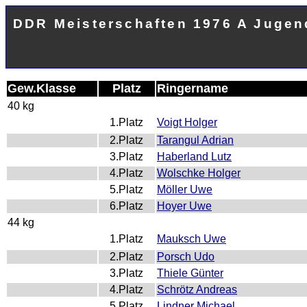
DDR Meisterschaften 1976 A Jugend
Gew.Klasse
Platz
Ringername
40 kg
1.Platz
Voigt Holger
2.Platz
Tarangul Adrian
3.Platz
Haberland Lutz
4.Platz
Wolschke Holger
5.Platz
Möller Uwe
6.Platz
Hoyer Uwe
44 kg
1.Platz
Mauksch Uwe
2.Platz
Porsch Udo
3.Platz
Thiele Günter
4.Platz
Schrötz Andreas
5.Platz
Lindner Michael