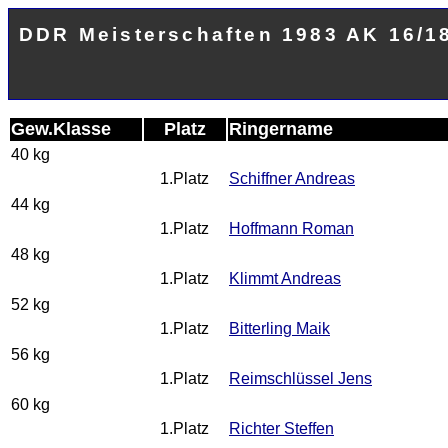
DDR Meisterschaften 1983 AK 16/1
Gew.Klasse
Platz
Ringername
40 kg
1.Platz
Schiffner Andreas
44 kg
1.Platz
Hoffmann Roman
48 kg
1.Platz
Klimmt Andreas
52 kg
1.Platz
Bitterling Maik
56 kg
1.Platz
Reimschlüssel Jens
60 kg
1.Platz
Richter Steffen