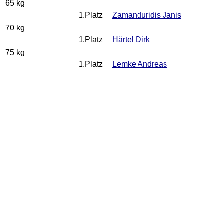
65 kg
1.Platz
Zamanduridis Janis
70 kg
1.Platz
Härtel Dirk
75 kg
1.Platz
Lemke Andreas
81 kg
1.Platz
Schmeißer Jörg
87 kg
1.Platz
Laukat Reinhard
+ 87 kg
1.Platz
Heinrich Matthias