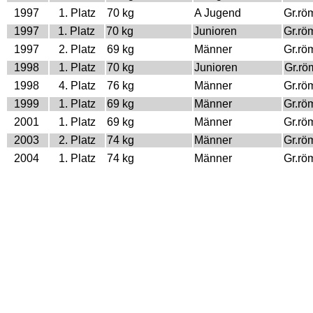
1997
1. Platz
70 kg
A Jugend
Gr.rö
1997
1. Platz
70 kg
Junioren
Gr.rö
1997
2. Platz
69 kg
Männer
Gr.rö
1998
1. Platz
70 kg
Junioren
Gr.rö
1998
4. Platz
76 kg
Männer
Gr.rö
1999
1. Platz
69 kg
Männer
Gr.rö
2001
1. Platz
69 kg
Männer
Gr.rö
2003
2. Platz
74 kg
Männer
Gr.rö
2004
1. Platz
74 kg
Männer
Gr.rö
2005
3. Platz
74 kg
Männer
Gr.rö
2006
1. Platz
74 kg
Männer
Gr.rö
2008
5. Platz
84 kg
Männer
Gr.rö
Weltmeisterschaft
Jahr
Platz
Gewicht
Klasse
Stilar
1995
1. Platz
60 kg
Cadets
Gr.rö
1996
1. Platz
68 kg
Juniors
Gr.rö