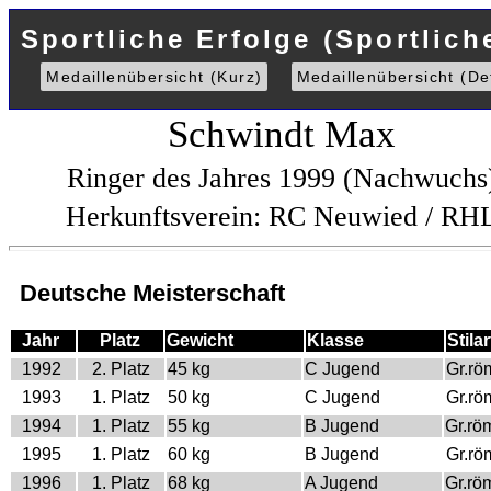
Sportliche Erfolge (Sportlich
Medaillenübersicht (Kurz)
Medaillenübersicht (Det
Schwindt Max
Ringer des Jahres 1999 (Nachwuchs
Herkunftsverein: RC Neuwied / RH
Deutsche Meisterschaft
Jahr
Platz
Gewicht
Klasse
Stilar
1992
2. Platz
45 kg
C Jugend
Gr.rö
1993
1. Platz
50 kg
C Jugend
Gr.rö
1994
1. Platz
55 kg
B Jugend
Gr.rö
1995
1. Platz
60 kg
B Jugend
Gr.rö
1996
1. Platz
68 kg
A Jugend
Gr.rö