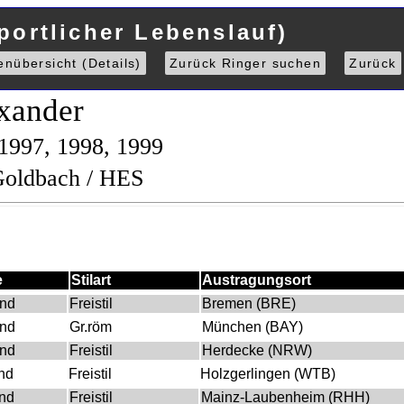
portlicher Lebenslauf)
enübersicht (Details)
Zurück Ringer suchen
Zurück
xander
 1997, 1998, 1999
Goldbach / HES
e
Stilart
Austragungsort
nd
Freistil
Bremen (BRE)
nd
Gr.röm
München (BAY)
nd
Freistil
Herdecke (NRW)
nd
Freistil
Holzgerlingen (WTB)
nd
Freistil
Mainz-Laubenheim (RHH)