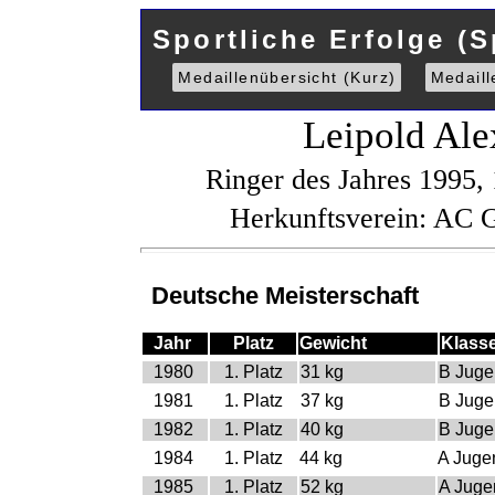
Sportliche Erfolge (S
Medaillenübersicht (Kurz)
Medaill
Leipold Ale
Ringer des Jahres 1995,
Herkunftsverein: AC 
Deutsche Meisterschaft
Jahr
Platz
Gewicht
Klass
1980
1. Platz
31 kg
B Juge
1981
1. Platz
37 kg
B Juge
1982
1. Platz
40 kg
B Juge
1984
1. Platz
44 kg
A Juge
1985
1. Platz
52 kg
A Juge