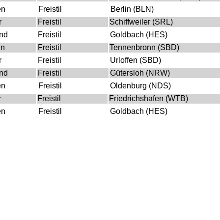
en
Freistil
Berlin (BLN)
r
Freistil
Schiffweiler (SRL)
nd
Freistil
Goldbach (HES)
en
Freistil
Tennenbronn (SBD)
r
Freistil
Urloffen (SBD)
nd
Freistil
Gütersloh (NRW)
en
Freistil
Oldenburg (NDS)
r
Freistil
Friedrichshafen (WTB)
en
Freistil
Goldbach (HES)
r
Freistil
Freising-Hallbergmoos (BAY)
en
Freistil
Lauffen (WTB)
r
Freistil
Herdecke (NRW)
r
Freistil
Freiburg-Haslach (SBD)
r
Freistil
Aschaffenburg (HES)
r
Freistil
Berlin (BLN)
r
Freistil
Schriesheim (NBD)
r
Freistil
Ludwigsburg (WTB)