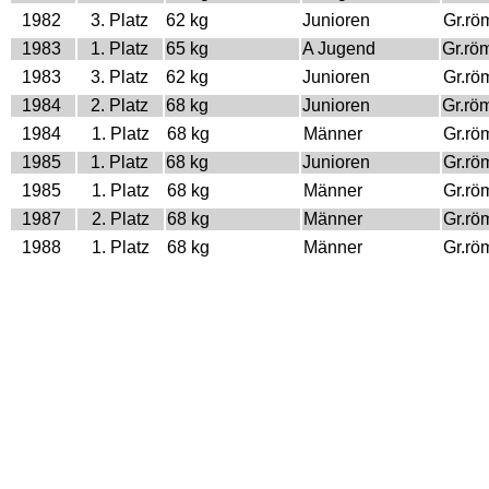
1982
3. Platz
62 kg
Junioren
Gr.rö
1983
1. Platz
65 kg
A Jugend
Gr.rö
1983
3. Platz
62 kg
Junioren
Gr.rö
1984
2. Platz
68 kg
Junioren
Gr.rö
1984
1. Platz
68 kg
Männer
Gr.rö
1985
1. Platz
68 kg
Junioren
Gr.rö
1985
1. Platz
68 kg
Männer
Gr.rö
1987
2. Platz
68 kg
Männer
Gr.rö
1988
1. Platz
68 kg
Männer
Gr.rö
1989
1. Platz
68 kg
Männer
Gr.rö
1990
4. Platz
68 kg
Männer
Gr.rö
1991
3. Platz
68 kg
Männer
Gr.rö
1992
1. Platz
68 kg
Männer
Gr.rö
1994
1. Platz
74 kg
Männer
Gr.rö
Olympische Spiele
Jahr
Platz
Gewicht
Klasse
Stilar