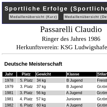
Sportliche Erfolge (Sportlich
Medaillenübersicht (Kurz)
Medaillenübersicht (Det
Passarelli Claudio
Ringer des Jahres 1986
Herkunftsverein: KSG Ludwigshafe
Deutsche Meisterschaft
Jahr
Platz
Gewicht
Klasse
Stilar
1978
5. Platz
34 kg
B Jugend
Freisti
1979
3. Platz
37 kg
B Jugend
Gr.rö
1981
3. Platz
56 kg
A Jugend
Gr.rö
1981
4. Platz
57 kg
Junioren
Gr.rö
1982
6. Platz
60 kg
A Jugend
Gr.rö