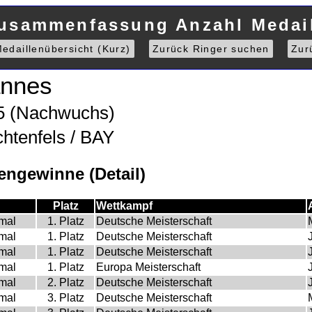
Zusammenfassung Anzahl Medail
edaillenübersicht (Kurz)
Zurück Ringer suchen
Zur
nnes
15 (Nachwuchs)
chtenfels / BAY
ngewinne (Detail)
Platz
Wettkampf
mal
1. Platz
Deutsche Meisterschaft
mal
1. Platz
Deutsche Meisterschaft
mal
1. Platz
Deutsche Meisterschaft
mal
1. Platz
Europa Meisterschaft
mal
2. Platz
Deutsche Meisterschaft
mal
3. Platz
Deutsche Meisterschaft