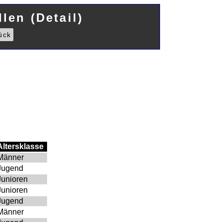
len (Detail)
ück
Altersklasse
Männer
Jugend
Junioren
Junioren
Jugend
Männer