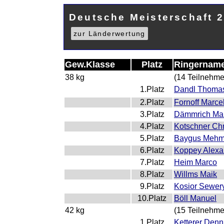
Deutsche Meisterschaft 2
zur Länderwertung
Gew.Klasse
Platz
Ringernam
38 kg
(14 Teilnehme
1.Platz
Dandl Thoma
2.Platz
Fornoff Marce
3.Platz
Dämmrich Ma
4.Platz
Kotschner Chr
5.Platz
Baygus Mehm
6.Platz
Koppey Alexa
7.Platz
Heim Marco
8.Platz
Willms Maik
9.Platz
Kosior Sewer
10.Platz
Böll Manuel
42 kg
(15 Teilnehme
1.Platz
Ketterer Denn