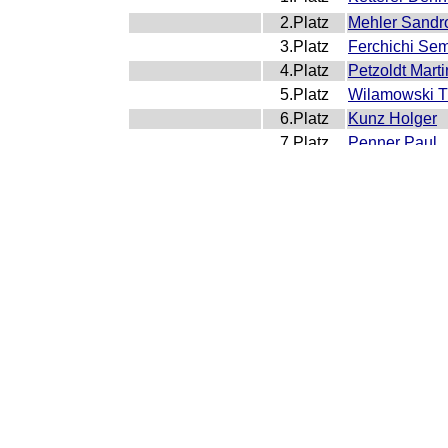
2.Platz
Mehler Sandr
3.Platz
Ferchichi Sem
4.Platz
Petzoldt Marti
5.Platz
Wilamowski T
6.Platz
Kunz Holger
7.Platz
Penner Paul
8.Platz
Schöbel Jonn
9.Platz
Ries Peter
10.Platz
Hinterreiter J
46 kg
(17 Teilnehme
1.Platz
Sättler Tobias
2.Platz
Langner Ron
3.Platz
Eckel Gerit
4.Platz
Grassel Norm
5.Platz
Baron Juri
6.Platz
Soltani Moh
7.Platz
Weiß Leo
8.Platz
Bromnitz Joe