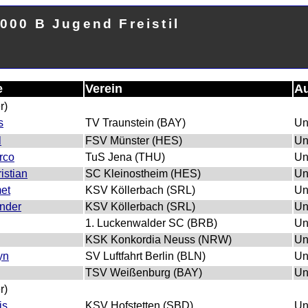
000 B Jugend Freistil
e
Verein
Au
r)
s
TV Traunstein (BAY)
Un
l
FSV Münster (HES)
Un
rco
TuS Jena (THU)
Un
istian
SC Kleinostheim (HES)
Un
et
KSV Köllerbach (SRL)
Un
nder
KSV Köllerbach (SRL)
Un
1. Luckenwalder SC (BRB)
Un
KSK Konkordia Neuss (NRW)
Un
yn
SV Luftfahrt Berlin (BLN)
Un
TSV Weißenburg (BAY)
Un
r)
is
KSV Hofstetten (SBD)
Un