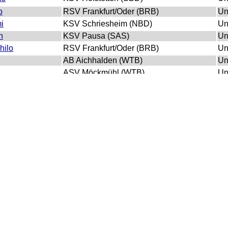
o
RSV Frankfurt/Oder (BRB)
Un
i
KSV Schriesheim (NBD)
Un
n
KSV Pausa (SAS)
Un
hilo
RSV Frankfurt/Oder (BRB)
Un
AB Aichhalden (WTB)
Un
ASV Möckmühl (WTB)
Un
y
RC Chemnitz (SAS)
Un
KV Riegelsberg (SRL)
Un
oseph
SC Anger (BAY)
Un
r)
KSV Unterelchingen (WTB)
Un
ny
PSV Rostock (MEV)
Un
SVG Nieder-Liebersbach (NBD)
Un
an
KSV Kirrlach (NBD)
Un
TKW Nienburg (NDS)
Un
ammed
TSV Trostberg (BAY)
Un
RSV Frankfurt/Oder (BRB)
Un
RSV Plauen (SAS)
Un